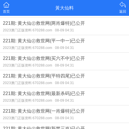
黃大仙料
首页
返回
221期: 黄大仙㊣救世网(两肖爆特)已公开
2023澳门正版资料 670288.com
08-09 04:31
221期: 黄大仙㊣救世网(平一中一)已公开
2023澳门正版资料 670288.com
08-09 04:31
221期: 黄大仙㊣救世网(买六不中)已公开
2023澳门正版资料 670288.com
08-09 04:31
221期: 黄大仙㊣救世网(平特四尾)已公开
2023澳门正版资料 670288.com
08-09 04:31
221期: 黄大仙㊣救世网(最新杀码)已公开
2023澳门正版资料 670288.com
08-09 04:31
221期: 黄大仙㊣救世网(一肖爆特)已公开
2023澳门正版资料 670288.com
08-09 04:31
221期: 黄大仙㊣救世网(新禁三肖)已公开