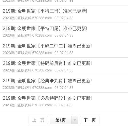
2023澳门正版资料 670288.com
08-08 04:33
219期: 金明世家【平特三肖】准※已更新!
2023澳门正版资料 670288.com
08-07 04:33
219期: 金明世家【平特四尾】准※已更新!
2023澳门正版资料 670288.com
08-07 04:33
219期: 金明世家【平码二中二】准※已更新!
2023澳门正版资料 670288.com
08-07 04:33
219期: 金明世家【特码前后肖】准※已更新!
2023澳门正版资料 670288.com
08-07 04:33
219期: 金明世家【经典◆九肖】准※已更新!
2023澳门正版资料 670288.com
08-07 04:33
219期: 金明世家【必杀特码段】准※已更新!
2023澳门正版资料 670288.com
08-07 04:33
上一页
第1页
下一页