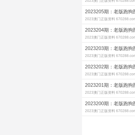
2023澳门正版资料 670288.co
2023205期：老版跑狗
2023澳门正版资料 670288.co
2023204期：老版跑狗
2023澳门正版资料 670288.co
2023203期：老版跑狗
2023澳门正版资料 670288.co
2023202期：老版跑狗
2023澳门正版资料 670288.co
2023201期：老版跑狗
2023澳门正版资料 670288.co
2023200期：老版跑狗
2023澳门正版资料 670288.co