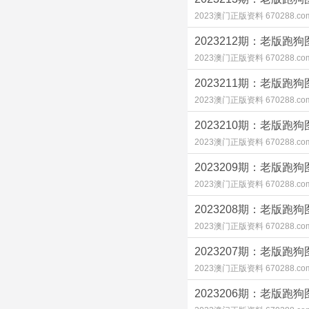
2023澳门正版资料 670288.co
2023212期：老版跑狗
2023澳门正版资料 670288.co
2023211期：老版跑狗
2023澳门正版资料 670288.co
2023210期：老版跑狗
2023澳门正版资料 670288.co
2023209期：老版跑狗
2023澳门正版资料 670288.co
2023208期：老版跑狗
2023澳门正版资料 670288.co
2023207期：老版跑狗
2023澳门正版资料 670288.co
2023206期：老版跑狗