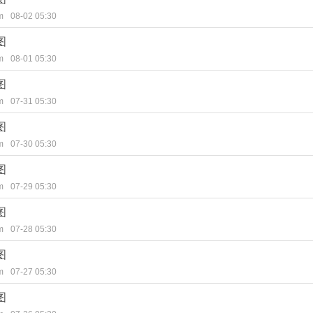
m
08-02 05:30
图
m
08-01 05:30
图
m
07-31 05:30
图
m
07-30 05:30
图
m
07-29 05:30
图
m
07-28 05:30
图
m
07-27 05:30
图