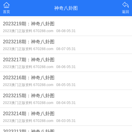
神奇八卦图
首页
返回
2023219期：神奇八卦图
2023澳门正版资料 670288.com
08-08 05:31
2023218期：神奇八卦图
2023澳门正版资料 670288.com
08-07 05:31
2023217期：神奇八卦图
2023澳门正版资料 670288.com
08-06 05:31
2023216期：神奇八卦图
2023澳门正版资料 670288.com
08-05 05:31
2023215期：神奇八卦图
2023澳门正版资料 670288.com
08-04 05:31
2023214期：神奇八卦图
2023澳门正版资料 670288.com
08-03 05:31
2023213期：神奇八卦图