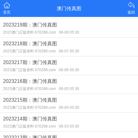
澳门传真图
首页
返回
2023219期：澳门传真图
2023澳门正版资料 670288.com
08-08 05:30
2023218期：澳门传真图
2023澳门正版资料 670288.com
08-07 05:30
2023217期：澳门传真图
2023澳门正版资料 670288.com
08-06 05:30
2023216期：澳门传真图
2023澳门正版资料 670288.com
08-05 05:30
2023215期：澳门传真图
2023澳门正版资料 670288.com
08-04 05:30
2023214期：澳门传真图
2023澳门正版资料 670288.com
08-03 05:30
2023213期：澳门传真图