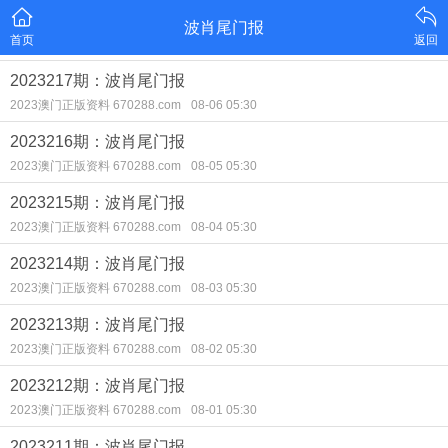
波肖尾门报
首页
返回
2023217期：波肖尾门报
2023澳门正版资料 670288.com
08-06 05:30
2023216期：波肖尾门报
2023澳门正版资料 670288.com
08-05 05:30
2023215期：波肖尾门报
2023澳门正版资料 670288.com
08-04 05:30
2023214期：波肖尾门报
2023澳门正版资料 670288.com
08-03 05:30
2023213期：波肖尾门报
2023澳门正版资料 670288.com
08-02 05:30
2023212期：波肖尾门报
2023澳门正版资料 670288.com
08-01 05:30
2023211期：波肖尾门报