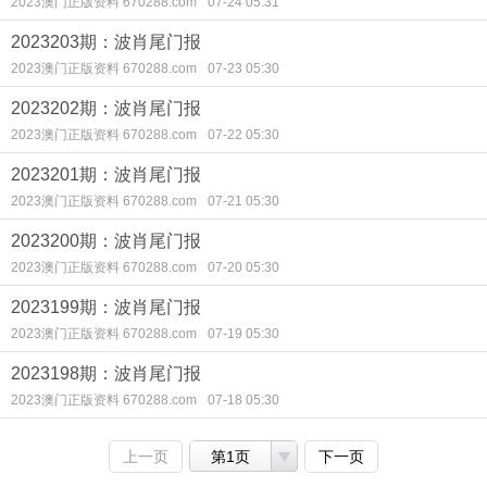
2023澳门正版资料 670288.com
07-24 05:31
2023203期：波肖尾门报
2023澳门正版资料 670288.com
07-23 05:30
2023202期：波肖尾门报
2023澳门正版资料 670288.com
07-22 05:30
2023201期：波肖尾门报
2023澳门正版资料 670288.com
07-21 05:30
2023200期：波肖尾门报
2023澳门正版资料 670288.com
07-20 05:30
2023199期：波肖尾门报
2023澳门正版资料 670288.com
07-19 05:30
2023198期：波肖尾门报
2023澳门正版资料 670288.com
07-18 05:30
上一页
第1页
下一页