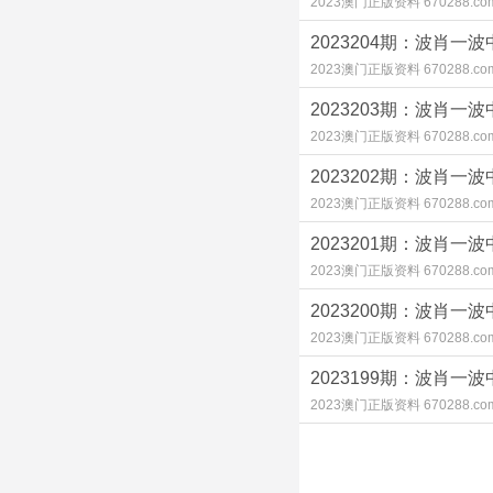
2023澳门正版资料 670288.co
2023204期：波肖一波
2023澳门正版资料 670288.co
2023203期：波肖一波
2023澳门正版资料 670288.co
2023202期：波肖一波
2023澳门正版资料 670288.co
2023201期：波肖一波
2023澳门正版资料 670288.co
2023200期：波肖一波
2023澳门正版资料 670288.co
2023199期：波肖一波
2023澳门正版资料 670288.co