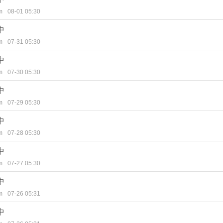
m
08-01 05:30
中
m
07-31 05:30
中
m
07-30 05:30
中
m
07-29 05:30
中
m
07-28 05:30
中
m
07-27 05:30
中
m
07-26 05:31
中