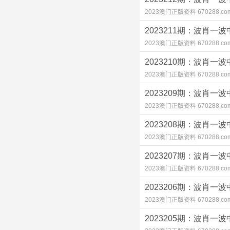
2023澳门正版资料 670288.co
2023211期：波肖一波
2023澳门正版资料 670288.co
2023210期：波肖一波
2023澳门正版资料 670288.co
2023209期：波肖一波
2023澳门正版资料 670288.co
2023208期：波肖一波
2023澳门正版资料 670288.co
2023207期：波肖一波
2023澳门正版资料 670288.co
2023206期：波肖一波
2023澳门正版资料 670288.co
2023205期：波肖一波