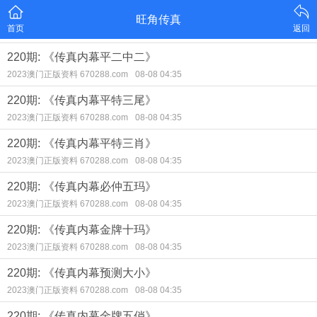
旺角传真
首页
返回
220期: 《传真内幕平二中二》
2023澳门正版资料 670288.com
08-08 04:35
220期: 《传真内幕平特三尾》
2023澳门正版资料 670288.com
08-08 04:35
220期: 《传真内幕平特三肖》
2023澳门正版资料 670288.com
08-08 04:35
220期: 《传真内幕必仲五玛》
2023澳门正版资料 670288.com
08-08 04:35
220期: 《传真内幕金牌十玛》
2023澳门正版资料 670288.com
08-08 04:35
220期: 《传真内幕预测大小》
2023澳门正版资料 670288.com
08-08 04:35
220期: 《传真内幕金牌五俏》