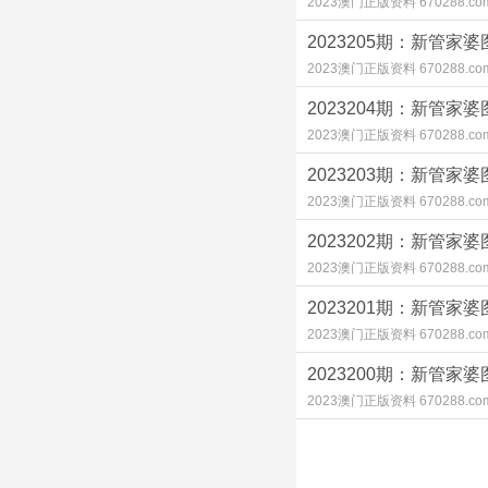
2023澳门正版资料 670288.co
2023205期：新管家婆
2023澳门正版资料 670288.co
2023204期：新管家婆
2023澳门正版资料 670288.co
2023203期：新管家婆
2023澳门正版资料 670288.co
2023202期：新管家婆
2023澳门正版资料 670288.co
2023201期：新管家婆
2023澳门正版资料 670288.co
2023200期：新管家婆
2023澳门正版资料 670288.co