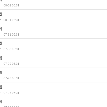
m
08-02 05:31
图
m
08-01 05:31
图
m
07-31 05:31
图
m
07-30 05:31
图
m
07-29 05:31
图
m
07-28 05:31
图
m
07-27 05:31
图