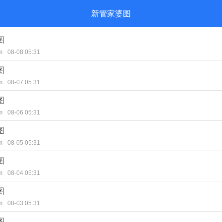
新管家婆图
图
m
08-08 05:31
图
m
08-07 05:31
图
m
08-06 05:31
图
m
08-05 05:31
图
m
08-04 05:31
图
m
08-03 05:31
图