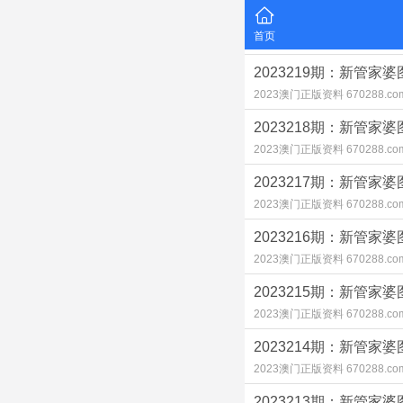
首页
2023219期：新管家婆
2023澳门正版资料 670288.co
2023218期：新管家婆
2023澳门正版资料 670288.co
2023217期：新管家婆
2023澳门正版资料 670288.co
2023216期：新管家婆
2023澳门正版资料 670288.co
2023215期：新管家婆
2023澳门正版资料 670288.co
2023214期：新管家婆
2023澳门正版资料 670288.co
2023213期：新管家婆