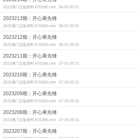
2023澳门正版资料 670288.com
08-03 05:31
2023213期：开心果先锋
2023澳门正版资料 670288.com
08-02 05:31
2023212期：开心果先锋
2023澳门正版资料 670288.com
08-01 05:31
2023211期：开心果先锋
2023澳门正版资料 670288.com
07-31 05:31
2023210期：开心果先锋
2023澳门正版资料 670288.com
07-30 05:31
2023209期：开心果先锋
2023澳门正版资料 670288.com
07-29 05:31
2023208期：开心果先锋
2023澳门正版资料 670288.com
07-28 05:31
2023207期：开心果先锋