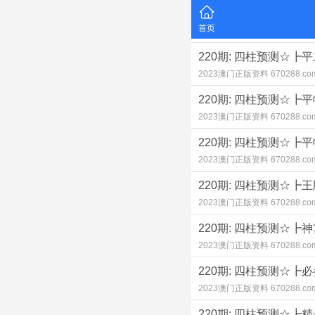
首页
220期: 四柱预测☆┣
2023澳门正版资料 670288.co
220期: 四柱预测☆┣
2023澳门正版资料 670288.co
220期: 四柱预测☆┣
2023澳门正版资料 670288.co
220期: 四柱预测☆┣
2023澳门正版资料 670288.co
220期: 四柱预测☆┣
2023澳门正版资料 670288.co
220期: 四柱预测☆┣
2023澳门正版资料 670288.co
220期: 四柱预测☆┣