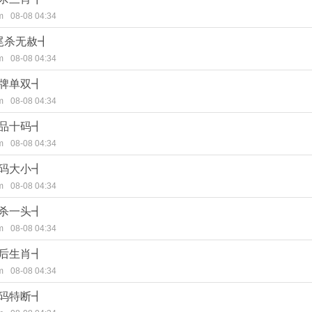
m
08-08 04:34
3尾杀无赦┫
m
08-08 04:34
品牌单双┫
m
08-08 04:34
极品十码┫
m
08-08 04:34
特码大小┫
m
08-08 04:34
稳杀一头┫
m
08-08 04:34
前后生肖┫
m
08-08 04:34
特码特断┫