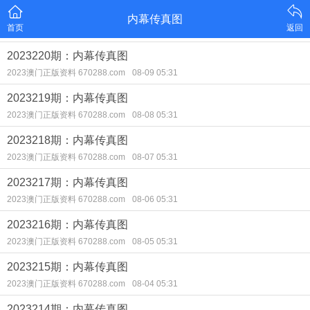
内幕传真图
首页
返回
2023220期：内幕传真图
2023澳门正版资料 670288.com
08-09 05:31
2023219期：内幕传真图
2023澳门正版资料 670288.com
08-08 05:31
2023218期：内幕传真图
2023澳门正版资料 670288.com
08-07 05:31
2023217期：内幕传真图
2023澳门正版资料 670288.com
08-06 05:31
2023216期：内幕传真图
2023澳门正版资料 670288.com
08-05 05:31
2023215期：内幕传真图
2023澳门正版资料 670288.com
08-04 05:31
2023214期：内幕传真图