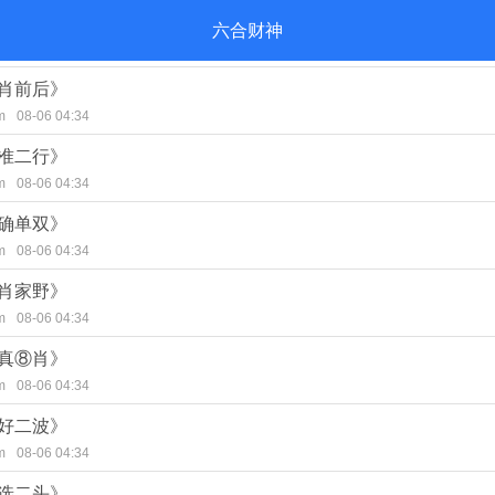
六合财神
生肖前后》
m
08-06 04:34
特准二行》
m
08-06 04:34
准确单双》
m
08-06 04:34
生肖家野》
m
08-06 04:34
传真⑧肖》
m
08-06 04:34
看好二波》
m
08-06 04:34
精选二头》