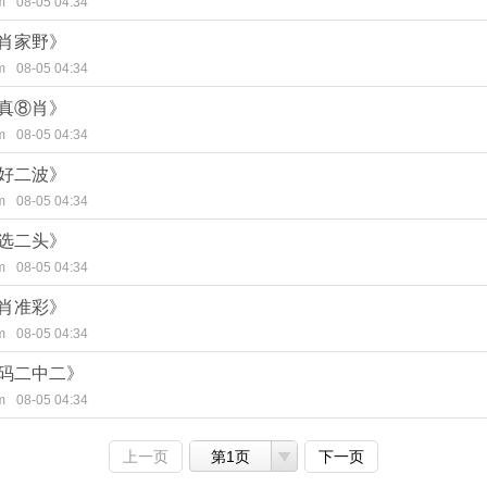
m
08-05 04:34
生肖家野》
m
08-05 04:34
传真⑧肖》
m
08-05 04:34
看好二波》
m
08-05 04:34
精选二头》
m
08-05 04:34
杀肖准彩》
m
08-05 04:34
平码二中二》
m
08-05 04:34
上一页
第1页
下一页