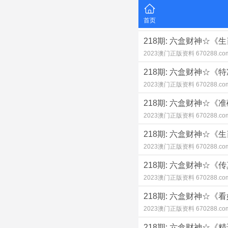
首页
218期: 六盒财神☆《
2023澳门正版资料 670288.co
218期: 六盒财神☆《
2023澳门正版资料 670288.co
218期: 六盒财神☆《
2023澳门正版资料 670288.co
218期: 六盒财神☆《
2023澳门正版资料 670288.co
218期: 六盒财神☆《
2023澳门正版资料 670288.co
218期: 六盒财神☆《
2023澳门正版资料 670288.co
218期: 六盒财神☆《