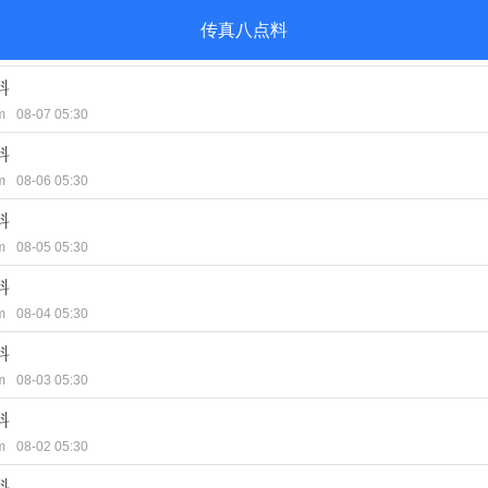
传真八点料
料
m
08-07 05:30
料
m
08-06 05:30
料
m
08-05 05:30
料
m
08-04 05:30
料
m
08-03 05:30
料
m
08-02 05:30
料