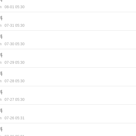
m
08-01 05:30
料
m
07-31 05:30
料
m
07-30 05:30
料
m
07-29 05:30
料
m
07-28 05:30
料
m
07-27 05:30
料
m
07-26 05:31
料