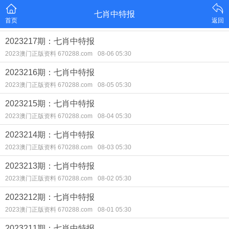
七肖中特报
首页
返回
2023217期：七肖中特报
2023澳门正版资料 670288.com
08-06 05:30
2023216期：七肖中特报
2023澳门正版资料 670288.com
08-05 05:30
2023215期：七肖中特报
2023澳门正版资料 670288.com
08-04 05:30
2023214期：七肖中特报
2023澳门正版资料 670288.com
08-03 05:30
2023213期：七肖中特报
2023澳门正版资料 670288.com
08-02 05:30
2023212期：七肖中特报
2023澳门正版资料 670288.com
08-01 05:30
2023211期：七肖中特报