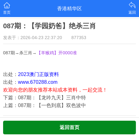
香港精华区
首页
返回
087期：【学园奶爸】绝杀三肖
发表于：2026-04-23 22:37:20
877353
087期→杀三肖→
【羊猴鸡
】开0000准
出处：
2023澳门正版资料
出处：
www.670288.com
欢迎向您的朋友推荐本站或本资料，一起交流！
下篇：087期：【龙吟九天】三肖中特
上篇：087期：【一色到底】双色波中
返回首页