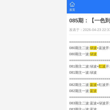
首页
085期：【一色
发表于：2026-04-23 22:37
====================
080期主二波:
绿波
+蓝波开
080期主一波:
绿波
====================
081期主二波:绿波+
红波
开
081期主一波:绿波
====================
082期主二波:
蓝波
+红波开
082期主一波:
蓝
波
====================
083期主二波:蓝波+绿波开:
083期主一波:蓝波