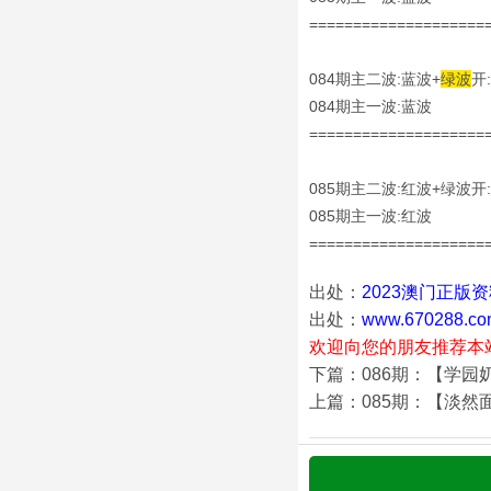
====================
084期主二波:蓝波+
绿波
开
084期主一波:蓝波
====================
085期主二波:红波+绿波开:
085期主一波:
红
波
====================
出处：
2023澳门正版
出处：
www.670288.co
欢迎向您的朋友推荐本
下篇：086期：【学园
上篇：085期：【淡然