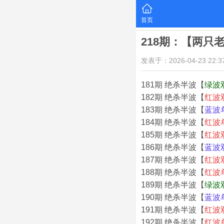
首页
218期：【两只
发表于：2026-04-23 22:37
181期 绝杀半波【
绿波
182期 绝杀半波【
红波
183期 绝杀半波【
蓝波
184期 绝杀半波【
红波
185期 绝杀半波【
红波
186期 绝杀半波【
蓝波
187期 绝杀半波【
红波
188期 绝杀半波【
红波
189期 绝杀半波【
绿波
190期 绝杀半波【
蓝波
191期 绝杀半波【
红波
192期 绝杀半波【
红波