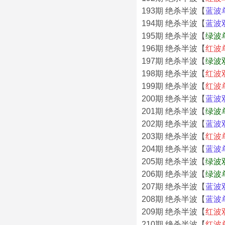
193期 绝杀半波【
蓝波
194期 绝杀半波【
蓝波
195期 绝杀半波【
绿波
196期 绝杀半波【
红波
197期 绝杀半波【
绿波
198期 绝杀半波【
红波
199期 绝杀半波【
红波
200期 绝杀半波【
蓝波
201期 绝杀半波【
绿波
202期 绝杀半波【
蓝波
203期 绝杀半波【
红波
204期 绝杀半波【
蓝波
205期 绝杀半波【
绿波
206期 绝杀半波【
绿波
207期 绝杀半波【
蓝波
208期 绝杀半波【
蓝波
209期 绝杀半波【
红波
210期 绝杀半波【
红波