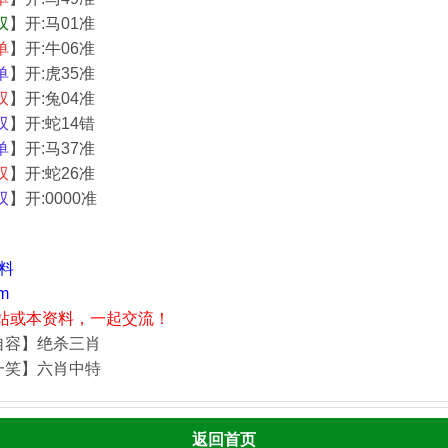
双
】开:马01准
单
】开:牛06准
单
】开:虎35准
双
】开:兔04准
双
】开:蛇14错
单
】开:马37准
双
】开:蛇26准
双
】开:0000准
资料
m
站或本资料，一起交流！
自容】绝杀三肖
一笑】六肖中特
返回首页