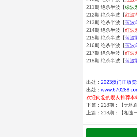
211期 绝杀半波【
绿波
212期 绝杀半波【
红波
213期 绝杀半波【
蓝波
214期 绝杀半波【
红波
215期 绝杀半波【
蓝波
216期 绝杀半波【
蓝波
217期 绝杀半波【
红波
218期 绝杀半波【
蓝波
出处：
2023澳门正版
出处：
www.670288.co
欢迎向您的朋友推荐本
下篇：218期：【无地
上篇：218期：【相逢