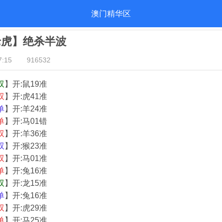
澳门精华区
老虎】绝杀半波
:15
916532
双
】开:鼠19准
双
】开:虎41准
单
】开:羊24准
单
】开:马01错
双
】开:羊36准
双
】开:猴23准
双
】开:马01准
单
】开:兔16准
双
】开:龙15准
单
】开:兔16准
双
】开:虎29准
单
】开:马25准