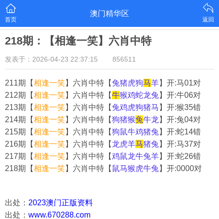
澳门精华区
首页
返回
218期：【相逢一笑】六肖中特
发表于：2026-04-23 22:37:15
856511
211期【
相逢一笑
】六肖中特【
兔猪虎狗
马
羊
】开:马01对
212期【
相逢一笑
】六肖中特【
牛
猴鸡蛇龙兔
】开:牛06对
213期【
相逢一笑
】六肖中特【
兔鸡虎狗猪马
】开:猴35错
214期【
相逢一笑
】六肖中特【
狗猪猴
兔
牛龙
】开:兔04对
215期【
相逢一笑
】六肖中特【
狗鼠牛鸡猪兔
】开:蛇14错
216期【
相逢一笑
】六肖中特【
龙虎羊
马
猪兔
】开:马37对
217期【
相逢一笑
】六肖中特【
鸡鼠龙牛兔羊
】开:蛇26错
218期【
相逢一笑
】六肖中特【
鼠马猴虎牛兔
】开:0000对
出处：
2023澳门正版资料
出处：
www.670288.com