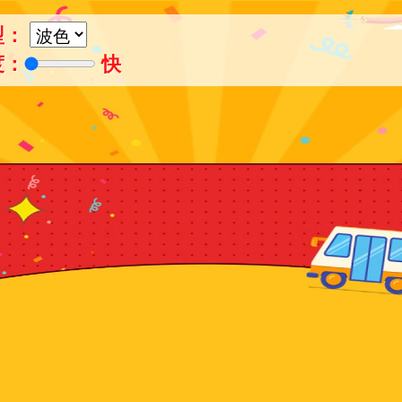
型：
度：
快