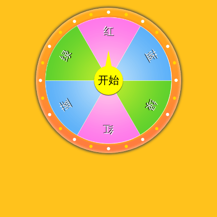
红
绿
蓝
开始
蓝
绿
红