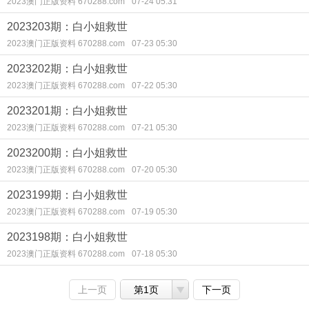
2023澳门正版资料 670288.com
07-24 05:31
2023203期：白小姐救世
2023澳门正版资料 670288.com
07-23 05:30
2023202期：白小姐救世
2023澳门正版资料 670288.com
07-22 05:30
2023201期：白小姐救世
2023澳门正版资料 670288.com
07-21 05:30
2023200期：白小姐救世
2023澳门正版资料 670288.com
07-20 05:30
2023199期：白小姐救世
2023澳门正版资料 670288.com
07-19 05:30
2023198期：白小姐救世
2023澳门正版资料 670288.com
07-18 05:30
上一页
第1页
下一页