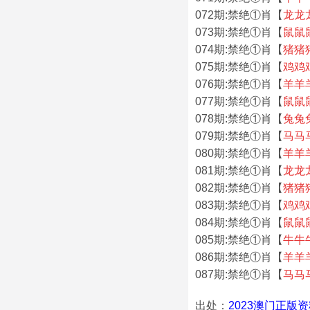
072期:禁绝①肖【
龙龙
073期:禁绝①肖【
鼠鼠
074期:禁绝①肖【
猪猪
075期:禁绝①肖【
鸡鸡
076期:禁绝①肖【
羊羊
077期:禁绝①肖【
鼠鼠
078期:禁绝①肖【
兔兔
079期:禁绝①肖【
马马
080期:禁绝①肖【
羊羊
081期:禁绝①肖【
龙龙
082期:禁绝①肖【
猪猪
083期:禁绝①肖【
鸡鸡
084期:禁绝①肖【
鼠鼠
085期:禁绝①肖【
牛牛
086期:禁绝①肖【
羊羊
087期:禁绝①肖【
马马
出处：
2023澳门正版