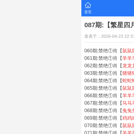
首页
087期:【繁星
发表于：2026-04-23 22:37
060期:禁绝①肖【
鼠鼠
061期:禁绝①肖【
羊羊
062期:禁绝①肖【
龙龙
063期:禁绝①肖【
猪猪
064期:禁绝①肖【
蛇蛇
065期:禁绝①肖【
鼠鼠
066期:禁绝①肖【
羊羊
067期:禁绝①肖【
马马
068期:禁绝①肖【
兔兔
069期:禁绝①肖【
鸡鸡
070期:禁绝①肖【
鼠鼠
071期:禁绝①肖【
羊羊