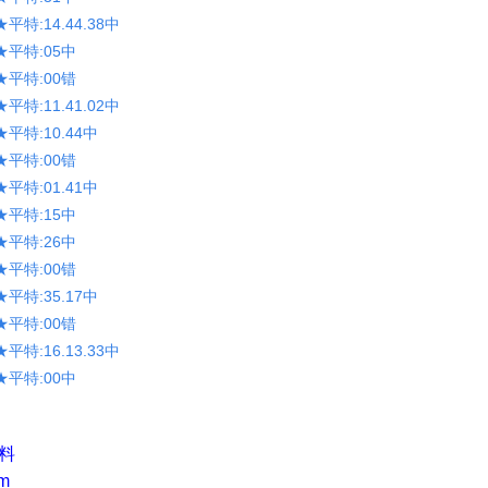
平特:14.44.38中
★平特:05中
★平特:00错
平特:11.41.02中
平特:10.44中
★平特:00错
平特:01.41中
★平特:15中
★平特:26中
★平特:00错
平特:35.17中
★平特:00错
平特:16.13.33中
★平特:00中
资料
m