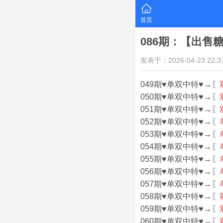
首页
086期：【出售
发表于：2026-04-23 22:37
049期♥单双中特♥→〖
050期♥单双中特♥→〖
051期♥单双中特♥→〖
052期♥单双中特♥→〖
053期♥单双中特♥→〖
054期♥单双中特♥→〖
055期♥单双中特♥→〖
056期♥单双中特♥→〖
057期♥单双中特♥→〖
058期♥单双中特♥→〖
059期♥单双中特♥→〖
060期♥单双中特♥→〖