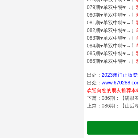
079期♥单双中特♥→〖
080期♥单双中特♥→〖
081期♥单双中特♥→〖
082期♥单双中特♥→〖
083期♥单双中特♥→〖
084期♥单双中特♥→〖
085期♥单双中特♥→〖
086期♥单双中特♥→〖
出处：
2023澳门正版
出处：
www.670288.co
欢迎向您的朋友推荐本
下篇：086期：【满眼
上篇：086期：【山后