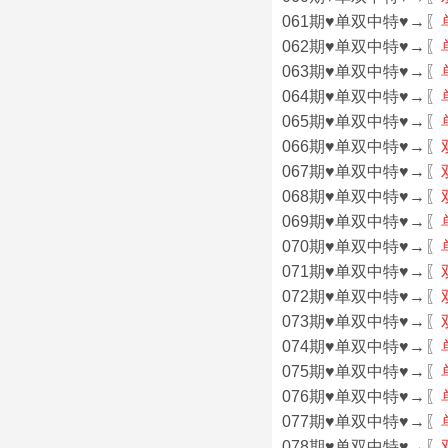
061期♥单双中特♥→〖
062期♥单双中特♥→〖
063期♥单双中特♥→〖
064期♥单双中特♥→〖
065期♥单双中特♥→〖
066期♥单双中特♥→〖
067期♥单双中特♥→〖
068期♥单双中特♥→〖
069期♥单双中特♥→〖
070期♥单双中特♥→〖
071期♥单双中特♥→〖
072期♥单双中特♥→〖
073期♥单双中特♥→〖
074期♥单双中特♥→〖
075期♥单双中特♥→〖
076期♥单双中特♥→〖
077期♥单双中特♥→〖
078期♥单双中特♥→〖