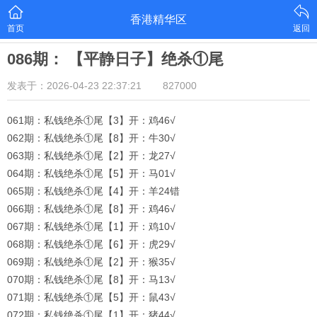
香港精华区
首页
返回
086期： 【平静日子】绝杀①尾
发表于：2026-04-23 22:37:21
827000
061期：私钱绝杀①尾【3】开：鸡46√
062期：私钱绝杀①尾【8】开：牛30√
063期：私钱绝杀①尾【2】开：龙27√
064期：私钱绝杀①尾【5】开：马01√
065期：私钱绝杀①尾【4】开：羊24错
066期：私钱绝杀①尾【8】开：鸡46√
067期：私钱绝杀①尾【1】开：鸡10√
068期：私钱绝杀①尾【6】开：虎29√
069期：私钱绝杀①尾【2】开：猴35√
070期：私钱绝杀①尾【8】开：马13√
071期：私钱绝杀①尾【5】开：鼠43√
072期：私钱绝杀①尾【1】开：猪44√