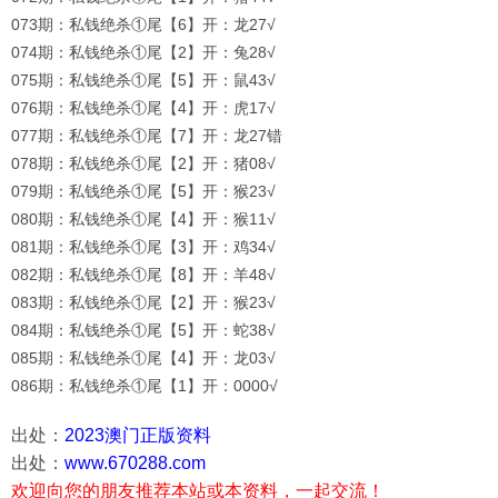
073期：私钱绝杀①尾【6】开：龙27√
074期：私钱绝杀①尾【2】开：兔28√
075期：私钱绝杀①尾【5】开：鼠43√
076期：私钱绝杀①尾【4】开：虎17√
077期：私钱绝杀①尾【7】开：龙27错
078期：私钱绝杀①尾【2】开：猪08√
079期：私钱绝杀①尾【5】开：猴23√
080期：私钱绝杀①尾【4】开：猴11√
081期：私钱绝杀①尾【3】开：鸡34√
082期：私钱绝杀①尾【8】开：羊48√
083期：私钱绝杀①尾【2】开：猴23√
084期：私钱绝杀①尾【5】开：蛇38√
085期：私钱绝杀①尾【4】开：龙03√
086期：私钱绝杀①尾【1】开：0000√
出处：
2023澳门正版资料
出处：
www.670288.com
欢迎向您的朋友推荐本站或本资料，一起交流！