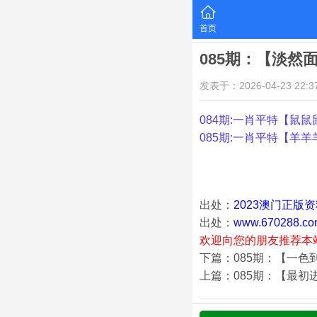
首页
085期：【淡然
发表于：2026-04-23 22:37
084期:一肖平特【鼠鼠
085期:一肖平特【羊羊
出处：
2023澳门正版
出处：
www.670288.co
欢迎向您的朋友推荐本
下篇：085期：【一色
上篇：085期：【最初