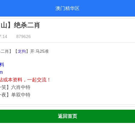
澳门精华区
出山】绝杀二肖
:14
879626
杀二肖】【
龙狗
】开:马25准
资料
m
站或本资料，一起交流！
一笑】六肖中特
一夜】单双中特
返回首页