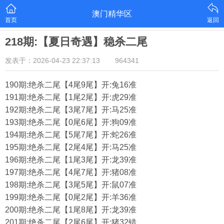
澳门精华区
首页
返回
218期:【夏日奇遇】稳杀二尾
发表于：2026-04-23 22:37:13
964341
190期:绝杀二尾【4尾9尾】开:兔16准
191期:绝杀二尾【1尾2尾】开:虎29准
192期:绝杀二尾【3尾7尾】开:马25准
193期:绝杀二尾【0尾6尾】开:狗09准
194期:绝杀二尾【5尾7尾】开:蛇26准
195期:绝杀二尾【2尾4尾】开:马25准
196期:绝杀二尾【1尾3尾】开:龙39准
197期:绝杀二尾【4尾7尾】开:猪08准
198期:绝杀二尾【3尾5尾】开:鼠07准
199期:绝杀二尾【0尾2尾】开:羊36准
200期:绝杀二尾【1尾8尾】开:龙39准
201期:绝杀二尾【2尾6尾】开:猪32错