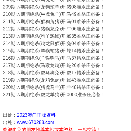
209期:∧期期绝杀(
龙狗蛇羊
)开:猪08准杀庄必备！
210期:∧期期绝杀(
牛虎兔羊
)开:马49准杀庄必备！
211期:∧期期绝杀(
猴狗兔猪
)开:马01准杀庄必备！
212期:∧期期绝杀(
猪猴龙兔
)开:牛06准杀庄必备！
213期:∧期期绝杀(
狗羊鸡鼠
)开:猴35准杀庄必备！
214期:∧期期绝杀(
鸡龙鼠猴
)开:兔04准杀庄必备！
215期:∧期期绝杀(
羊猴蛇猪
)开:蛇14错杀庄必备！
216期:∧期期绝杀(
羊猴狗马
)开:马37错杀庄必备！
217期:∧期期绝杀(
马猴龙鸡
)开:蛇26准杀庄必备！
218期:∧期期绝杀(
虎马狗兔
)开:虎17错杀庄必备！
219期:∧期期绝杀(
龙鸡兔虎
)开:鼠43准杀庄必备！
220期:∧期期绝杀(
猪虎马羊
)开:羊48错杀庄必备！
221期:∧期期绝杀(
虎龙羊狗
)开:0000准杀庄必备！
出处：
2023澳门正版资料
出处：
www.670288.com
欢迎向您的朋友推荐本站或本资料，一起交流！