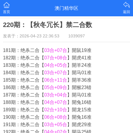
澳门精华区
首页
返回
220期：【秋冬冗长】禁二合数
发表于：2026-04-23 22:36:53
1039097
181期：绝杀二合【
03合+07合
】開鼠19准
182期：绝杀二合【
07合+08合
】開虎41准
183期：绝杀二合【
04合+05合
】開羊24准
184期：绝杀二合【
03合+07合
】開马01准
185期：绝杀二合【
06合+11合
】開羊36准
186期：绝杀二合【
05合+09合
】開猴23错
187期：绝杀二合【
03合+04合
】開马01准
188期：绝杀二合【
04合+07合
】開兔16错
189期：绝杀二合【
02合+10合
】開龙15准
190期：绝杀二合【
06合+08合
】開兔16准
191期：绝杀二合【
03合+05合
】開虎29准
192期：绝杀二合【
04合+07合
】開马25错