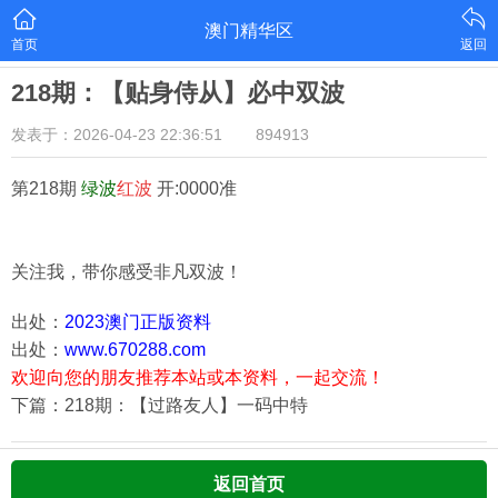
澳门精华区
首页
返回
218期：【贴身侍从】必中双波
发表于：2026-04-23 22:36:51
894913
第218期
绿
波
红
波
开:0000准
关注我，带你感受非凡双波！
出处：
2023澳门正版资料
出处：
www.670288.com
欢迎向您的朋友推荐本站或本资料，一起交流！
下篇：218期：【过路友人】一码中特
返回首页